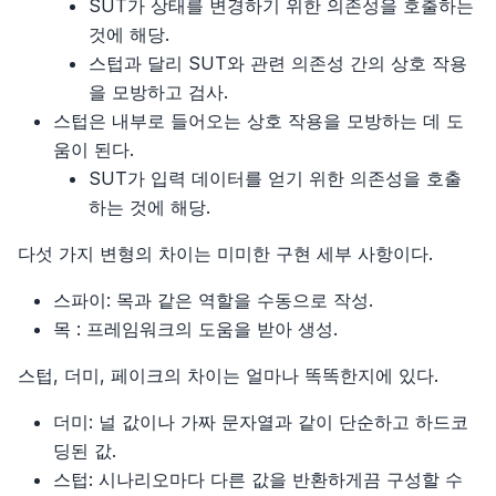
SUT가 상태를 변경하기 위한 의존성을 호출하는
8장 프라미스
8장, 폴리글랏과 폴리패러다임
8장 오류
7장, 캡슐화
5장, 아키텍처 특성 식별
4장 중요한 일에 집중하자
3장, 단위 테스트 구조
것에 해당.
스텁과 달리 SUT와 관련 의존성 간의 상호 작용
9장 비동기 함수, 이터레이터, 제너레이터
9장 모듈, 패키지 그리고 임포트
8장, 기능 이동
6장, 아키텍처 특성의 측정 및 거버넌스
5장 엔지니어링 전략의 작성
4장, 좋은 단위 테스트의 4대 요소
을 모방하고 검사.
스텁은 내부로 들어오는 상호 작용을 모방하는 데 도
10장 템플릿, 태그 함수, 새로운 문자열 함수
10장 Go의 동시성
9장, 데이터 조직화
7장, 아키텍처 특성 범위
6장 기술 품질의 관리
5장, 목과 테스트 취약성
움이 된다.
11장 새로운 배열 함수, 타입이 있는 배열
10장, 조건부 로직 간소화
8장, 컴포넌트 기반 사고
7장 지휘권을 가진 사람과 긴밀하게 협력하기
SUT가 입력 데이터를 얻기 위한 의존성을 호출
6장, 단위 테스트 스타일
하는 것에 해당.
12장 맵과 세트
11장, API 리팩터링
9장, 기초
8장 리드하려면 따라야 한다
7장, 가치 있는 단위 테스트를 위한 리팩터링
다섯 가지 변형의 차이는 미미한 구현 세부 사항이다.
13장 모듈
12장, 상속 다루기
10장, 레이어드 아키텍처 스타일
9장 절대 틀리지 않는 방법을 배우자
8장, 통합 테스트를 하는 이유
스파이: 목과 같은 역할을 수동으로 작성.
목 : 프레임워크의 도움을 받아 생성.
14장 리플렉션-리플렉트과 프록시
11장, 파이프라인 아키텍처 스타일
10장 타인을 위한 공간의 창출
9장, 목 처리에 대한 모범 사례
스텁, 더미, 페이크의 차이는 얼마나 똑똑한지에 있다.
15장 정규 표현식 업데이트
12장, 마이크로커널 아키텍처 스타일
11장 동료와 네트워크 구축
11장, 단위 테스트 안티 패턴
더미: 널 값이나 가짜 문자열과 같이 단순하고 하드코
16장 공유 메모리
13장, 서비스 기반 아키텍처 스타일
12장 임원을 대상으로 하는 프레젠테이션
딩된 값.
스텁: 시나리오마다 다른 값을 반환하게끔 구성할 수
17장 그 외
14장, 이벤트 기반 아키텍처 스타일
13장 승진 자료집