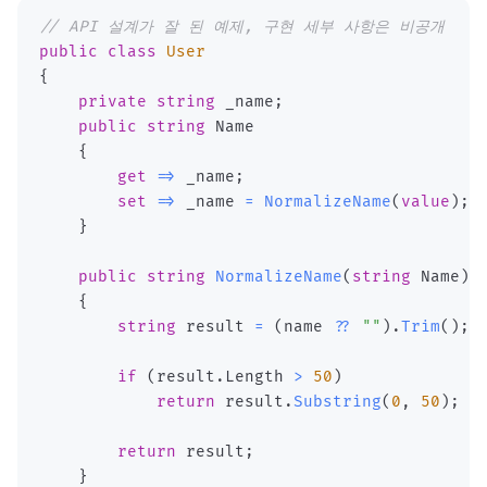
// API 설계가 잘 된 예제, 구현 세부 사항은 비공개
public
class
User
{
private
string
 _name
;
public
string
{
get
=>
 _name
;
set
=>
 _name 
=
NormalizeName
(
value
)
;
}
public
string
NormalizeName
(
string
 Name
)
{
string
 result 
=
(
name 
??
""
)
.
Trim
(
)
;
if
(
result
.
Length 
>
50
)
return
 result
.
Substring
(
0
,
50
)
;
return
 result
;
}