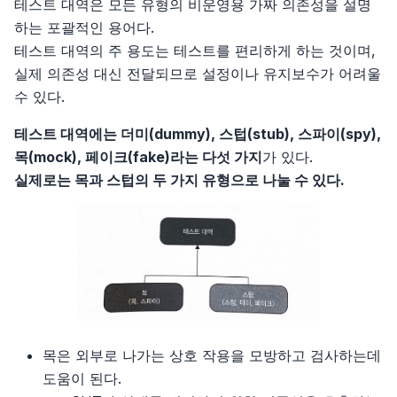
웹 개발자를 위한 자바스크립트의 모든 것
테스트 대역은 모든 유형의 비운영용 가짜 의존성을 설명
5부, 아키텍처
4장, 주석
3장 커뮤니케이션
2부, 실행, 실행, 실행
2장 타입스크립트의 타입 시스템
소개
하는 포괄적인 용어다.
함수형 사고
테스트 대역의 주 용도는 테스트를 편리하게 하는 것이며,
5장, 형식 맞추기
4장 제약 조건
3부, 장기적인 가치를 구축하라
3장 타입 추론
1장 ES2015부터 ES2020까지 그리고 그 이후의 새로운
소개
실제 의존성 대신 전달되므로 설정이나 유지보수가 어려울
러닝 고
장난감
수 있다.
6장, 객체와 자료 구조
5장 비판적 사고
4장 타입 설계
1장, 왜
소개
리팩터링
2장 블록 스코프 선언: let과 const
테스트 대역에는 더미(dummy), 스텁(stub), 스파이(spy),
7장, 오류 처리
6장 호기심
5장 any 다루기
2장, 전환
2장 기본 데이터 타입과 선언
소개
목(mock), 페이크(fake)라는 다섯 가지
가 있다.
소프트웨어 아키텍처 101
3장 새로운 함수 기능
실제로는 목과 스텁의 두 가지 유형으로 나눌 수 있다.
8장, 경계
7장 창의적 마인드셋
6장 타입 선언과 @types
3장, 양도하라
3장 복합 타입
1장, 리팩터링: 첫 번째 예시
소개
스태프 엔지니어
4장 클래스
9장, 단위테스트
8장 창의적 기법
7장 코드를 작성하고 실행하기
4장, 열심히보다는 현명하게
4장 블록, 섀도, 제어 구조
2장, 리팩터링 원칙
1장, 서론
소개
단위 테스트
5장 새로운 객체 기능
10장, 클래스
5장, 진화하라
5장 함수
3장, 코드에서 나는 악취
2장, 아키텍처 사고
1장 스태프 엔지니어의 유형소개
소개
6장 이터러블, 이터레이터, for-of, 이터러블 스프레드,
11장, 시스템
제너레이터
6장, 전진하라
6장 포인터
4장, 테스트 구축하기
3장, 모듈성
2장 스태프 엔지니어의 실제 업무는 무엇일까?
1장, 단위 테스트의 목표
목은 외부로 나가는 상호 작용을 모방하고 검사하는데
12장, 창발성
7장 디스트럭처링
7장, 실용적 사고
7장 타입, 메서드, 인터페이스
6장, 기본적인 리팩터링
4장, 아키텍처 특성 정의
3장 직책이 중요한가?
2장, 단위 테스트란 무엇인가
도움이 된다.