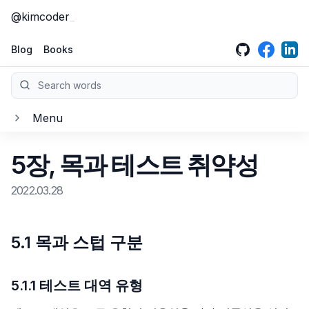
@kimcoder
GitHub
LinkedIn
Face
Blog
Books
Search words
Menu
클린 아키텍처
5장, 목과 테스트 취약성
소개
클린 코드
2022.03.28
1부, 소개
소개
크리에이티브 프로그래머
2부, 벽돌부터 시작하기: 프로그래밍 패러다임
1장, 깨끗한 코드
소개
5.1 목과 스텁 구분
이펙티브 엔지니어
3부, 설계 원칙
2장, 의미 있는 이름
1장 창의성을 향한 여정
소개
이펙티브 타입스크립트
5.1.1 테스트 대역 유형
4부, 컴포넌트 원칙
3장, 함수
2장 기술지식
1부, 올바른 마인드셋을 갖춰라
소개