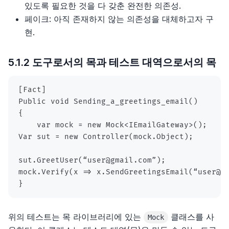
있도록 필요한 것을 다 갖춘 완전한 의존성.
페이크: 아직 존재하지 않는 의존성을 대체하고자 구
15장, 공간 기반 아키텍처 스타일
14장 스폰서 찾기
현.
16장, 오케스트레이션 기반 서비스 지향 아키텍처 스타
15장 스태프 프로젝트
일
5.1.2 도구로서의 목과 테스트 대역으로서의 목
16장 의사결정 그룹에 합류하고 그 위치를 유지하기
17장, 마이크로서비스 아키텍처 스타일
17장 자신을 드러내는 법
18장, 최적의 아키텍처 스타일 선정
18장 내게 맞는 회사 찾기
19장, 아키텍처 결정
19장 스태프플러스 직책을 위한 면접
20장, 아키텍처 리스크 분석
20장 제안 협상하기
21장, 아키텍처 도식화 및 프레젠테이션
}
22장, 개발팀을 효율적으로
위의 테스트는 목 라이브러리에 있는
클래스를 사
Mock