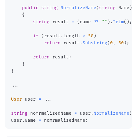
public
string
NormalizeName
(
string
 Name
)
{
string
 result 
=
(
name 
??
""
)
.
Trim
(
)
;
if
(
result
.
Length 
>
50
)
return
 result
.
Substring
(
0
,
50
)
;
return
 result
;
}
}
..
.
User
 user 
=
..
.
string
 nomrmalizedName 
=
 user
.
NormalizeName
(
n
user
.
Name 
=
 nomrmalizedName
;