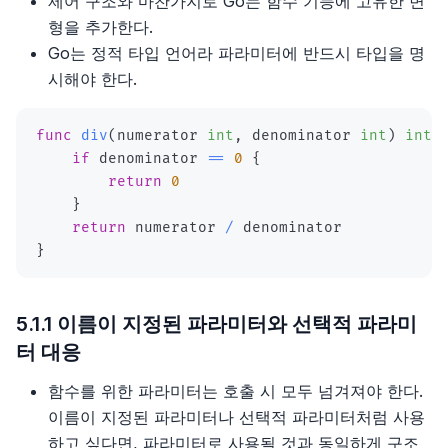
제어 구조와 마찬가지로 Go는 함수 기능에 고유한 변
웹 개발자를 위한 자바스크립트의 모든 것
형을 추가한다.
5부, 아키텍처
4장, 주석
3장 커뮤니케이션
2부, 실행, 실행, 실행
2장 타입스크립트의 타입 시스템
소개
함수형 사고
Go는 정적 타입 언어라 파라미터에 반드시 타입을 명
5장, 형식 맞추기
4장 제약 조건
3부, 장기적인 가치를 구축하라
3장 타입 추론
1장 ES2015부터 ES2020까지 그리고 그 이후의 새로운
소개
시해야 한다.
러닝 고
장난감
6장, 객체와 자료 구조
5장 비판적 사고
4장 타입 설계
1장, 왜
func
소개
div
(
numerator 
int
,
 denominator 
int
)
int
2장 블록 스코프 선언: let과 const
if
 denominator 
==
0
{
7장, 오류 처리
6장 호기심
5장 any 다루기
2장, 전환
return
0
2장 기본 데이터 타입과 선언
3장 새로운 함수 기능
}
8장, 경계
7장 창의적 마인드셋
6장 타입 선언과 @types
3장, 양도하라
return
 numerator 
/
3장 복합 타입
4장 클래스
}
9장, 단위테스트
8장 창의적 기법
7장 코드를 작성하고 실행하기
4장, 열심히보다는 현명하게
4장 블록, 섀도, 제어 구조
5장 새로운 객체 기능
10장, 클래스
5장, 진화하라
5.1.1 이름이 지정된 파라미터와 선택적 파라미
5장 함수
6장 이터러블, 이터레이터, for-of, 이터러블 스프레드,
터 대응
11장, 시스템
제너레이터
6장, 전진하라
6장 포인터
함수를 위한 파라미터는 호출 시 모두 넘겨져야 한다.
12장, 창발성
7장 디스트럭처링
7장, 실용적 사고
이름이 지정된 파라미터나 선택적 파라미터처럼 사용
7장 타입, 메서드, 인터페이스
하고 싶다면, 파라미터로 사용될 것과 동일하게 구조