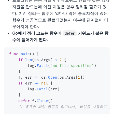
프로그램은 종종 파일이나 네트워크 연결과 같은 임시
자원을 만드는데 이런 자원은 향후 정리될 필요가 있
다. 이런 정리는 함수에 얼마나 많은 종료지점이 있든
함수가 성공적으로 완료되었는지 여부에 관계없이 이
루어져야 한다.
Go에서 정리 코드는 함수에
키워드가 붙은 함
defer
수에 들어가게 된다.
func
main
(
)
{
if
len
(
os
.
Args
)
<
2
{
        log
.
Fatal
(
"no file specified"
)
}
    f
,
 err 
:=
 os
.
Open
(
os
.
Args
[
1
]
)
if
 err 
!=
nil
{
        log
.
Fatal
(
err
)
}
defer
 f
.
Close
(
)
// 유효한 파일 핸들을 얻고나서, 파일을 사용하고 함