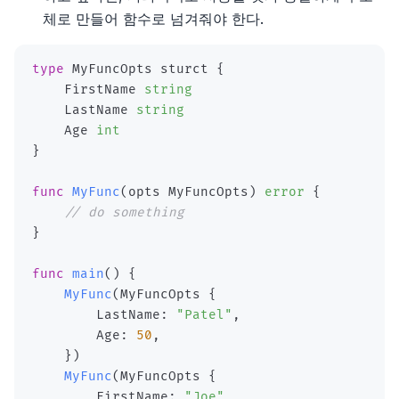
8장 프라미스
8장, 폴리글랏과 폴리패러다임
체로 만들어 함수로 넘겨줘야 한다.
8장 오류
9장 비동기 함수, 이터레이터, 제너레이터
9장 모듈, 패키지 그리고 임포트
type
 MyFuncOpts sturct 
{
    FirstName 
string
10장 템플릿, 태그 함수, 새로운 문자열 함수
10장 Go의 동시성
    LastName 
string
    Age 
int
11장 새로운 배열 함수, 타입이 있는 배열
리팩터링
}
소개
12장 맵과 세트
소프트웨어 아키텍처 101
func
MyFunc
(
opts MyFuncOpts
)
error
{
// do something
1장, 리팩터링: 첫 번째 예시
소개
13장 모듈
}
스태프 엔지니어
2장, 리팩터링 원칙
1장, 서론
소개
14장 리플렉션-리플렉트과 프록시
func
main
(
)
{
단위 테스트
MyFunc
(
MyFuncOpts 
{
3장, 코드에서 나는 악취
2장, 아키텍처 사고
1장 스태프 엔지니어의 유형소개
소개
15장 정규 표현식 업데이트
        LastName
:
"Patel"
,
        Age
:
50
,
4장, 테스트 구축하기
3장, 모듈성
2장 스태프 엔지니어의 실제 업무는 무엇일까?
1장, 단위 테스트의 목표
16장 공유 메모리
}
)
MyFunc
(
MyFuncOpts 
{
6장, 기본적인 리팩터링
4장, 아키텍처 특성 정의
3장 직책이 중요한가?
2장, 단위 테스트란 무엇인가
17장 그 외
        FirstName
:
"Joe"
,