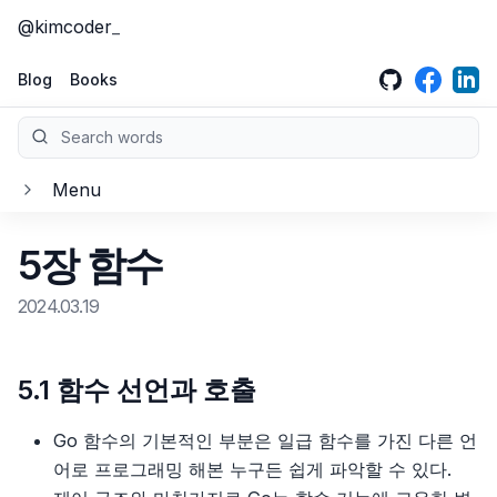
@kimcoder
GitHub
LinkedIn
Face
Blog
Books
Search words
Menu
클린 아키텍처
5장 함수
소개
클린 코드
2024.03.19
1부, 소개
소개
크리에이티브 프로그래머
2부, 벽돌부터 시작하기: 프로그래밍 패러다임
1장, 깨끗한 코드
소개
5.1 함수 선언과 호출
이펙티브 엔지니어
3부, 설계 원칙
2장, 의미 있는 이름
1장 창의성을 향한 여정
소개
Go 함수의 기본적인 부분은 일급 함수를 가진 다른 언
이펙티브 타입스크립트
어로 프로그래밍 해본 누구든 쉽게 파악할 수 있다.
4부, 컴포넌트 원칙
3장, 함수
2장 기술지식
1부, 올바른 마인드셋을 갖춰라
소개