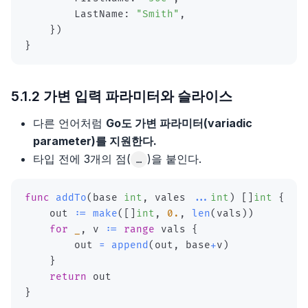
        LastName
:
"Smith"
,
7장, 캡슐화
5장, 아키텍처 특성 식별
4장 중요한 일에 집중하자
3장, 단위 테스트 구조
}
)
}
8장, 기능 이동
6장, 아키텍처 특성의 측정 및 거버넌스
5장 엔지니어링 전략의 작성
4장, 좋은 단위 테스트의 4대 요소
9장, 데이터 조직화
7장, 아키텍처 특성 범위
6장 기술 품질의 관리
5장, 목과 테스트 취약성
5.1.2 가변 입력 파라미터와 슬라이스
10장, 조건부 로직 간소화
8장, 컴포넌트 기반 사고
7장 지휘권을 가진 사람과 긴밀하게 협력하기
6장, 단위 테스트 스타일
다른 언어처럼
Go도 가변 파라미터(variadic
parameter)를 지원한다.
11장, API 리팩터링
9장, 기초
8장 리드하려면 따라야 한다
7장, 가치 있는 단위 테스트를 위한 리팩터링
타입 전에 3개의 점(
)을 붙인다.
…
12장, 상속 다루기
10장, 레이어드 아키텍처 스타일
9장 절대 틀리지 않는 방법을 배우자
8장, 통합 테스트를 하는 이유
func
addTo
(
base 
int
,
 vales 
...
int
)
[
]
int
{
    out 
:=
make
(
[
]
int
,
0.
,
len
(
vals
)
)
11장, 파이프라인 아키텍처 스타일
10장 타인을 위한 공간의 창출
9장, 목 처리에 대한 모범 사례
for
_
,
 v 
:=
range
 vals 
{
        out 
=
append
(
out
,
 base
+
v
)
12장, 마이크로커널 아키텍처 스타일
11장 동료와 네트워크 구축
11장, 단위 테스트 안티 패턴
}
return
13장, 서비스 기반 아키텍처 스타일
12장 임원을 대상으로 하는 프레젠테이션
}