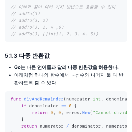
14장, 이벤트 기반 아키텍처 스타일
13장 승진 자료집
// 아래와 같이 여러 가지 방법으로 호출할 수 있다.
// addTo(3)
15장, 공간 기반 아키텍처 스타일
14장 스폰서 찾기
// addTo(3, 2)
// addTo(3, 2, 4 ,6)
16장, 오케스트레이션 기반 서비스 지향 아키텍처 스타
15장 스태프 프로젝트
// addTo(3, []int{1, 2, 3, 4, 5})
일
16장 의사결정 그룹에 합류하고 그 위치를 유지하기
17장, 마이크로서비스 아키텍처 스타일
5.1.3 다중 반환값
17장 자신을 드러내는 법
Go는 다른 언어들과 달리 다중 반환값을 허용한다.
18장, 최적의 아키텍처 스타일 선정
아래처럼 하나의 함수에서 나뉨수와 나머지 둘 다 반
18장 내게 맞는 회사 찾기
환하도록 할 수 있다.
19장, 아키텍처 결정
19장 스태프플러스 직책을 위한 면접
20장, 아키텍처 리스크 분석
func
divAndRemainder
(
numerator 
int
,
 denominat
20장 제안 협상하기
if
 denominator 
==
0
{
21장, 아키텍처 도식화 및 프레젠테이션
return
0
,
0
,
 erros
.
New
(
"Cannot divide
}
22장, 개발팀을 효율적으로
return
 numerator 
/
 denominator
,
 numerator