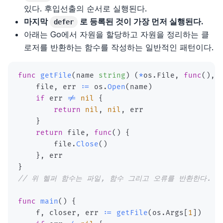
있다. 후입선출의 순서로 실행된다.
마지막
로 등록된 것이 가장 먼저 실행된다.
defer
아래는 Go에서 자원을 할당하고 자원을 정리하는 클
로저를 반환하는 함수를 작성하는 일반적인 패턴이다.
func
getFile
(
name 
string
)
(
*
os
.
File
,
func
(
)
,
    file
,
 err 
:=
 os
.
Open
(
name
)
if
 err 
!=
nil
{
return
nil
,
nil
,
}
return
 file
,
func
(
)
{
        file
.
Close
(
)
}
,
}
// 위 헬퍼 함수는 파일, 함수 그리고 오류를 반환한다.
func
main
(
)
{
    f
,
 closer
,
 err 
:=
getFile
(
os
.
Args
[
1
]
)