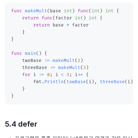
func
makeMult
(
base 
int
)
func
(
int
)
int
{
return
func
(
factor 
int
)
int
{
return
 base 
*
}
}
func
main
(
)
{
    twoBase 
:=
makeMult
(
2
)
    threeBase 
:=
makeMult
(
3
)
for
 i 
:=
0
;
 i 
<
3
;
 i
++
{
        fmt
.
Println
(
towBase
(
i
)
,
threeBase
(
i
)
)
}
}
5.4 defer