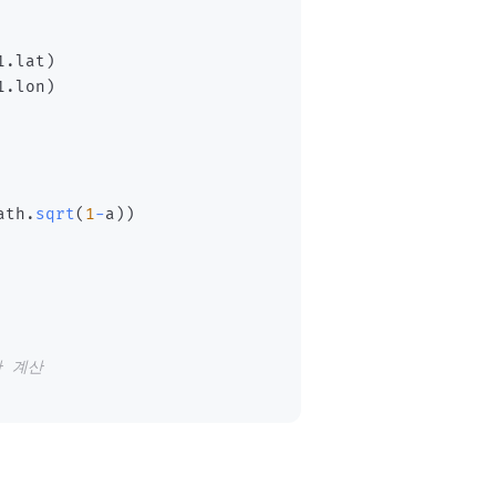
1
.
lat
)
1
.
lon
)
ath
.
sqrt
(
1
-
a
)
)
간 계산