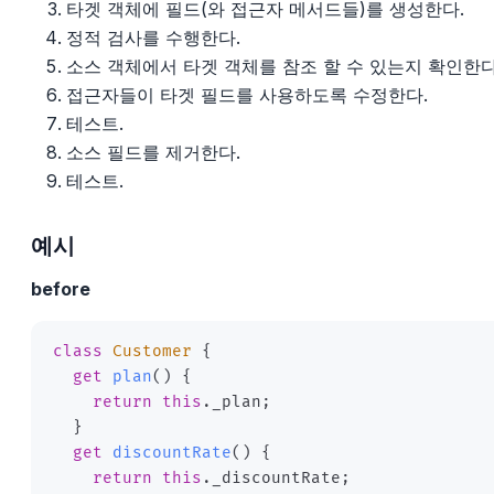
타겟 객체에 필드(와 접근자 메서드들)를 생성한다.
정적 검사를 수행한다.
소스 객체에서 타겟 객체를 참조 할 수 있는지 확인한다
접근자들이 타겟 필드를 사용하도록 수정한다.
테스트.
소스 필드를 제거한다.
테스트.
예시
before
class
Customer
{
get
plan
(
)
{
return
this
.
_plan
;
}
get
discountRate
(
)
{
return
this
.
_discountRate
;