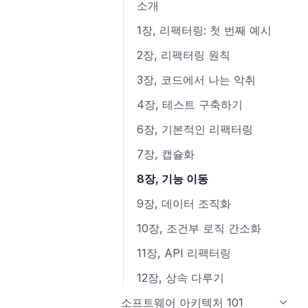
8장, 경계
7장 창의적 마인드셋
6장 타입 선언과 @types
const
소개
3장, 양도하라
3장 복합 타입
9장, 단위테스트
8장 창의적 기법
7장 코드를 작성하고 실행하기
3장 새로운 함수 기능
1장, 리팩터링: 첫 번째 예시
4장, 열심히보다는 현명하게
4장 블록, 섀도, 제어 구조
10장, 클래스
4장 클래스
2장, 리팩터링 원칙
5장, 진화하라
5장 함수
11장, 시스템
5장 새로운 객체 기능
3장, 코드에서 나는 악취
6장, 전진하라
6장 포인터
12장, 창발성
6장 이터러블, 이터레이터, for-
4장, 테스트 구축하기
of, 이터러블 스프레드, 제너레이
7장, 실용적 사고
7장 타입, 메서드, 인터페이스
6장, 기본적인 리팩터링
터
8장, 폴리글랏과 폴리패러다임
8장 오류
7장, 캡슐화
7장 디스트럭처링
9장 모듈, 패키지 그리고 임포트
8장, 기능 이동
8장 프라미스
10장 Go의 동시성
9장, 데이터 조직화
9장 비동기 함수, 이터레이터, 제
너레이터
10장, 조건부 로직 간소화
10장 템플릿, 태그 함수, 새로운
11장, API 리팩터링
문자열 함수
12장, 상속 다루기
11장 새로운 배열 함수, 타입이 있
소프트웨어 아키텍처 101