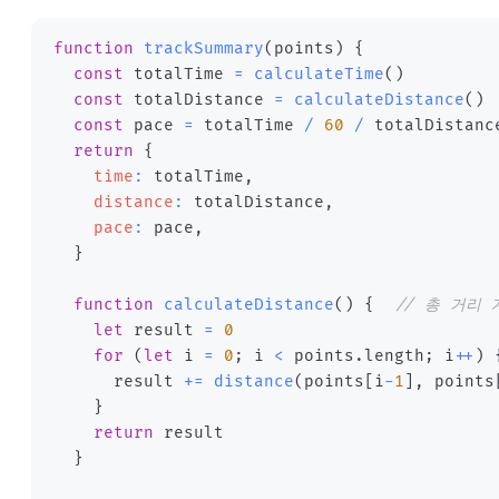
function
trackSummary
(
points
)
{
const
 totalTime 
=
calculateTime
(
)
const
 totalDistance 
=
calculateDistance
(
)
const
 pace 
=
 totalTime 
/
60
/
return
{
time
:
 totalTime
,
distance
:
 totalDistance
,
pace
:
 pace
,
}
function
calculateDistance
(
)
{
// 총 거리 
let
 result 
=
0
for
(
let
 i 
=
0
;
 i 
<
 points
.
length
;
 i
++
)
      result 
+=
distance
(
points
[
i
-
1
]
,
 points
}
return
}