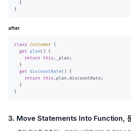
}
}
after
class
Customer
{
get
plan
(
)
{
return
this
.
_plan
;
}
get
discountRate
(
)
{
return
this
.
plan
.
discountRate
;
}
}
3. Move Statements Into Funct