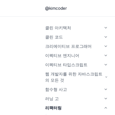
@kimcoder
클린 아키텍처
소개
클린 코드
1부, 소개
소개
크리에이티브 프로그래머
2부, 벽돌부터 시작하기: 프로그
1장, 깨끗한 코드
소개
이펙티브 엔지니어
래밍 패러다임
2장, 의미 있는 이름
1장 창의성을 향한 여정
소개
이펙티브 타입스크립트
3부, 설계 원칙
3장, 함수
2장 기술지식
1부, 올바른 마인드셋을 갖춰라
소개
웹 개발자를 위한 자바스크립트
4부, 컴포넌트 원칙
의 모든 것
4장, 주석
3장 커뮤니케이션
2부, 실행, 실행, 실행
2장 타입스크립트의 타입 시스템
5부, 아키텍처
소개
함수형 사고
5장, 형식 맞추기
4장 제약 조건
3부, 장기적인 가치를 구축하라
3장 타입 추론
1장 ES2015부터 ES2020까지 그
소개
러닝 고
6장, 객체와 자료 구조
5장 비판적 사고
4장 타입 설계
리고 그 이후의 새로운 장난감
1장, 왜
소개
리팩터링
7장, 오류 처리
6장 호기심
5장 any 다루기
2장 블록 스코프 선언: let과
2장, 전환
2장 기본 데이터 타입과 선언