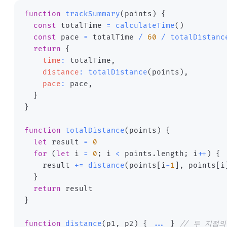
function
trackSummary
(
points
)
{
const
 totalTime 
=
calculateTime
(
)
const
 pace 
=
 totalTime 
/
60
/
totalDistanc
return
{
time
:
 totalTime
,
distance
:
totalDistance
(
points
)
,
pace
:
 pace
,
}
}
function
totalDistance
(
points
)
{
let
 result 
=
0
for
(
let
 i 
=
0
;
 i 
<
 points
.
length
;
 i
++
)
{
    result 
+=
distance
(
points
[
i
-
1
]
,
 points
[
i
}
return
}
function
distance
(
p1
,
 p2
)
{
...
}
// 두 지점