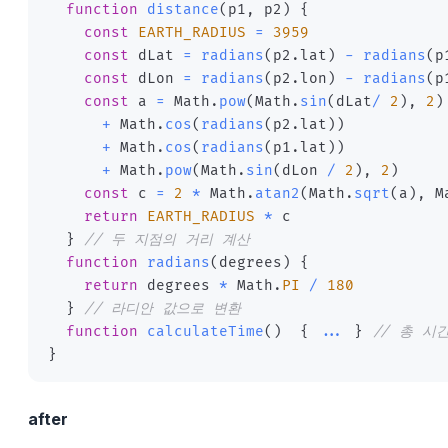
function
distance
(
p1
,
 p2
)
{
const
EARTH_RADIUS
=
3959
const
 dLat 
=
radians
(
p2
.
lat
)
-
radians
(
p
const
 dLon 
=
radians
(
p2
.
lon
)
-
radians
(
p
const
 a 
=
 Math
.
pow
(
Math
.
sin
(
dLat
/
2
)
,
2
)
+
 Math
.
cos
(
radians
(
p2
.
lat
)
)
+
 Math
.
cos
(
radians
(
p1
.
lat
)
)
+
 Math
.
pow
(
Math
.
sin
(
dLon 
/
2
)
,
2
)
const
 c 
=
2
*
 Math
.
atan2
(
Math
.
sqrt
(
a
)
,
 M
return
EARTH_RADIUS
*
}
// 두 지점의 거리 계산
function
radians
(
degrees
)
{
return
 degrees 
*
 Math
.
PI
/
180
}
// 라디안 값으로 변환
function
calculateTime
(
)
{
...
}
// 총 시
}
after