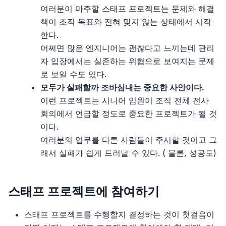
23장, 협상과 리더십 스킬
1장, 단위 테스트의 목표
여러분이 마주할 스태프 프로젝트는 문제와 해결
책이 조직 목표와 전혀 맞지 않는 상태에서 시작
24장, 커리어패스 개발
2장, 단위 테스트란 무엇인가
한다.
어쩌면 많은 엔지니어는 괜찮다고 느끼는데 관리
3장, 단위 테스트 구조
자 입장에서는 실존하는 위협으로 보여지는 문제
로 보일 수도 있다.
4장, 좋은 단위 테스트의 4대 요소
모두가 실패할까 조바심내는 중요한 사안이다.
이런 프로젝트는 시니어 임원이 조직 전체 전사
5장, 목과 테스트 취약성
회의에서 언급할 정도로 중요한 프로젝트가 될 것
이다.
6장, 단위 테스트 스타일
여러분의 업무를 다른 사람들이 주시할 것이고 그
래서 실패가 쉽게 드러날 수 있다. ( 물론, 성공도)
7장, 가치 있는 단위 테스트를 위한 리팩터링
8장, 통합 테스트를 하는 이유
스태프 프로젝트에 참여하기
9장, 목 처리에 대한 모범 사례
스태프 프로젝트를 수행할지 결정하는 것이 첫걸음이