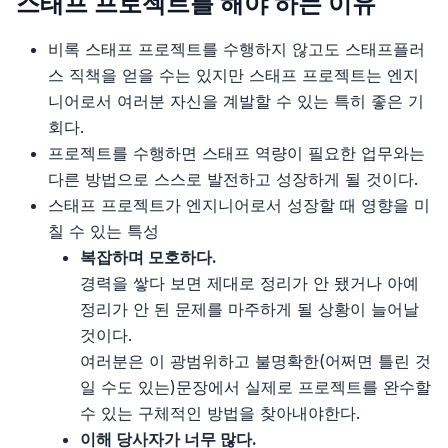
스태프 프로젝트를 해야 하는 이유
13장 승진 자료집
15장, 공간 기반 아키텍처 스타일
비록 스태프 프로젝트를 수행하지 않고도 스태프플러
14장 스폰서 찾기
스 직책을 얻을 수는 있지만 스태프 프로젝트는 엔지
16장, 오케스트레이션 기반 서비스 지향 아키텍처 스타
니어로서 여러분 자신을 계발할 수 있는 특히 좋은 기
15장 스태프 프로젝트
일
회다.
16장 의사결정 그룹에 합류하고 그 위치를 유지하기
프로젝트를 수행하면 스태프 역량이 필요한 업무와는
17장, 마이크로서비스 아키텍처 스타일
다른 방법으로 스스로 발전하고 성장하게 될 것이다.
17장 자신을 드러내는 법
스태프 프로젝트가 엔지니어로서 성장할 때 영향을 미
18장, 최적의 아키텍처 스타일 선정
칠 수 있는 특성
18장 내게 맞는 회사 찾기
복잡하며 모호하다.
19장, 아키텍처 결정
경력을 쌓다 보면 제대로 정리가 안 됐거나 아예
19장 스태프플러스 직책을 위한 면접
20장, 아키텍처 리스크 분석
정리가 안 된 문제를 마주하게 될 상황이 늘어날
것이다.
20장 제안 협상하기
21장, 아키텍처 도식화 및 프레젠테이션
여러분은 이 광범위하고 불명확한(어쩌면 틀린 것
일 수도 있는)문장에서 실제로 프로젝트를 완수할
단위 테스트
22장, 개발팀을 효율적으로
수 있는 구체적인 방법을 찾아내야한다.
소개
이해 당사자가 너무 많다.