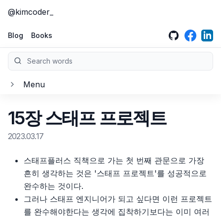
@kimcoder
GitHub
LinkedIn
Face
Blog
Books
Search words
Menu
클린 아키텍처
15장 스태프 프로젝트
소개
클린 코드
2023.03.17
1부, 소개
소개
크리에이티브 프로그래머
스태프플러스 직책으로 가는 첫 번째 관문으로 가장
2부, 벽돌부터 시작하기: 프로그래밍 패러다임
1장, 깨끗한 코드
소개
흔히 생각하는 것은 '스태프 프로젝트'를 성공적으로
이펙티브 엔지니어
완수하는 것이다.
3부, 설계 원칙
2장, 의미 있는 이름
1장 창의성을 향한 여정
소개
그러나 스태프 엔지니어가 되고 싶다면 이런 프로젝트
이펙티브 타입스크립트
4부, 컴포넌트 원칙
3장, 함수
2장 기술지식
1부, 올바른 마인드셋을 갖춰라
소개
를 완수해야한다는 생각에 집착하기보다는 이미 여러