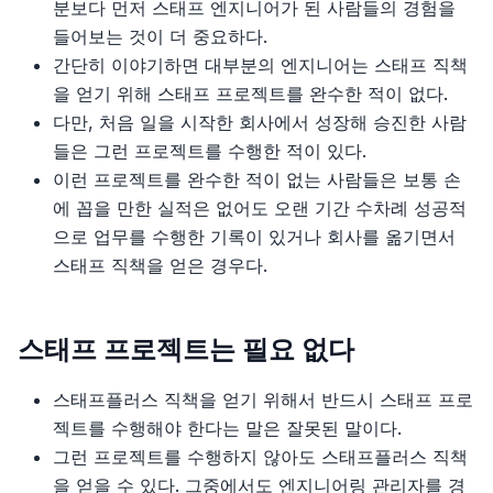
웹 개발자를 위한 자바스크립트의 모든 것
분보다 먼저 스태프 엔지니어가 된 사람들의 경험을
5부, 아키텍처
4장, 주석
3장 커뮤니케이션
2부, 실행, 실행, 실행
2장 타입스크립트의 타입 시스템
소개
들어보는 것이 더 중요하다.
함수형 사고
간단히 이야기하면 대부분의 엔지니어는 스태프 직책
5장, 형식 맞추기
4장 제약 조건
3부, 장기적인 가치를 구축하라
3장 타입 추론
1장 ES2015부터 ES2020까지 그리고 그 이후의 새로운
소개
을 얻기 위해 스태프 프로젝트를 완수한 적이 없다.
러닝 고
장난감
다만, 처음 일을 시작한 회사에서 성장해 승진한 사람
6장, 객체와 자료 구조
5장 비판적 사고
4장 타입 설계
1장, 왜
소개
들은 그런 프로젝트를 수행한 적이 있다.
리팩터링
2장 블록 스코프 선언: let과 const
이런 프로젝트를 완수한 적이 없는 사람들은 보통 손
7장, 오류 처리
6장 호기심
5장 any 다루기
2장, 전환
2장 기본 데이터 타입과 선언
소개
에 꼽을 만한 실적은 없어도 오랜 기간 수차례 성공적
소프트웨어 아키텍처 101
3장 새로운 함수 기능
으로 업무를 수행한 기록이 있거나 회사를 옮기면서
8장, 경계
7장 창의적 마인드셋
6장 타입 선언과 @types
3장, 양도하라
3장 복합 타입
1장, 리팩터링: 첫 번째 예시
소개
스태프 직책을 얻은 경우다.
스태프 엔지니어
4장 클래스
9장, 단위테스트
8장 창의적 기법
7장 코드를 작성하고 실행하기
4장, 열심히보다는 현명하게
4장 블록, 섀도, 제어 구조
2장, 리팩터링 원칙
1장, 서론
소개
5장 새로운 객체 기능
스태프 프로젝트는 필요 없다
10장, 클래스
5장, 진화하라
5장 함수
3장, 코드에서 나는 악취
2장, 아키텍처 사고
1장 스태프 엔지니어의 유형소개
6장 이터러블, 이터레이터, for-of, 이터러블 스프레드,
스태프플러스 직책을 얻기 위해서 반드시 스태프 프로
11장, 시스템
제너레이터
6장, 전진하라
6장 포인터
4장, 테스트 구축하기
3장, 모듈성
2장 스태프 엔지니어의 실제 업무는 무엇일까?
젝트를 수행해야 한다는 말은 잘못된 말이다.
12장, 창발성
7장 디스트럭처링
7장, 실용적 사고
7장 타입, 메서드, 인터페이스
6장, 기본적인 리팩터링
4장, 아키텍처 특성 정의
그런 프로젝트를 수행하지 않아도 스태프플러스 직책
3장 직책이 중요한가?
을 얻을 수 있다. 그중에서도 엔지니어링 관리자를 경