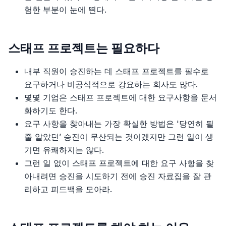
8장 프라미스
8장, 폴리글랏과 폴리패러다임
8장 오류
7장, 캡슐화
5장, 아키텍처 특성 식별
험한 부분이 눈에 띈다.
4장 중요한 일에 집중하자
9장 비동기 함수, 이터레이터, 제너레이터
9장 모듈, 패키지 그리고 임포트
8장, 기능 이동
6장, 아키텍처 특성의 측정 및 거버넌스
5장 엔지니어링 전략의 작성
스태프 프로젝트는 필요하다
10장 템플릿, 태그 함수, 새로운 문자열 함수
10장 Go의 동시성
9장, 데이터 조직화
7장, 아키텍처 특성 범위
6장 기술 품질의 관리
내부 직원이 승진하는 데 스태프 프로젝트를 필수로
11장 새로운 배열 함수, 타입이 있는 배열
10장, 조건부 로직 간소화
8장, 컴포넌트 기반 사고
요구하거나 비공식적으로 강요하는 회사도 많다.
7장 지휘권을 가진 사람과 긴밀하게 협력하기
몇몇 기업은 스태프 프로젝트에 대한 요구사항을 문서
12장 맵과 세트
11장, API 리팩터링
9장, 기초
8장 리드하려면 따라야 한다
화하기도 한다.
요구 사항을 찾아내는 가장 확실한 방법은 '당연히 될
13장 모듈
12장, 상속 다루기
10장, 레이어드 아키텍처 스타일
9장 절대 틀리지 않는 방법을 배우자
줄 알았던’ 승진이 무산되는 것이겠지만 그런 일이 생
기면 유쾌하지는 않다.
14장 리플렉션-리플렉트과 프록시
11장, 파이프라인 아키텍처 스타일
10장 타인을 위한 공간의 창출
그런 일 없이 스태프 프로젝트에 대한 요구 사항을 찾
15장 정규 표현식 업데이트
12장, 마이크로커널 아키텍처 스타일
아내려면 승진을 시도하기 전에 승진 자료집을 잘 관
11장 동료와 네트워크 구축
리하고 피드백을 모아라.
16장 공유 메모리
13장, 서비스 기반 아키텍처 스타일
12장 임원을 대상으로 하는 프레젠테이션
17장 그 외
14장, 이벤트 기반 아키텍처 스타일