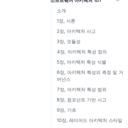
소프트웨어 아키텍처 101
8장, 경계
7장 창의적 마인드셋
6장 타입 선언과 @types
const
3장, 양도하라
3장 복합 타입
1장, 리팩터링: 첫 번째 예시
9장, 단위테스트
8장 창의적 기법
7장 코드를 작성하고 실행하기
3장 새로운 함수 기능
소개
4장, 열심히보다는 현명하게
4장 블록, 섀도, 제어 구조
2장, 리팩터링 원칙
10장, 클래스
4장 클래스
1장, 서론
5장, 진화하라
5장 함수
3장, 코드에서 나는 악취
11장, 시스템
5장 새로운 객체 기능
2장, 아키텍처 사고
6장, 전진하라
6장 포인터
4장, 테스트 구축하기
12장, 창발성
6장 이터러블, 이터레이터, for-
3장, 모듈성
of, 이터러블 스프레드, 제너레이
7장, 실용적 사고
7장 타입, 메서드, 인터페이스
6장, 기본적인 리팩터링
4장, 아키텍처 특성 정의
터
8장, 폴리글랏과 폴리패러다임
8장 오류
7장, 캡슐화
5장, 아키텍처 특성 식별
7장 디스트럭처링
9장 모듈, 패키지 그리고 임포트
8장, 기능 이동
6장, 아키텍처 특성의 측정 및 거
8장 프라미스
10장 Go의 동시성
9장, 데이터 조직화
버넌스
9장 비동기 함수, 이터레이터, 제
10장, 조건부 로직 간소화
7장, 아키텍처 특성 범위
너레이터
11장, API 리팩터링
8장, 컴포넌트 기반 사고
10장 템플릿, 태그 함수, 새로운
문자열 함수
12장, 상속 다루기
9장, 기초
11장 새로운 배열 함수, 타입이 있
10장, 레이어드 아키텍처 스타일
는 배열