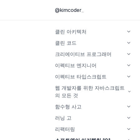
@kimcoder
클린 아키텍처
소개
클린 코드
1부, 소개
소개
크리에이티브 프로그래머
2부, 벽돌부터 시작하기: 프로그
1장, 깨끗한 코드
소개
이펙티브 엔지니어
래밍 패러다임
2장, 의미 있는 이름
1장 창의성을 향한 여정
소개
이펙티브 타입스크립트
3부, 설계 원칙
3장, 함수
2장 기술지식
1부, 올바른 마인드셋을 갖춰라
소개
웹 개발자를 위한 자바스크립트
4부, 컴포넌트 원칙
의 모든 것
4장, 주석
3장 커뮤니케이션
2부, 실행, 실행, 실행
2장 타입스크립트의 타입 시스템
5부, 아키텍처
소개
함수형 사고
5장, 형식 맞추기
4장 제약 조건
3부, 장기적인 가치를 구축하라
3장 타입 추론
1장 ES2015부터 ES2020까지 그
소개
러닝 고
6장, 객체와 자료 구조
5장 비판적 사고
4장 타입 설계
리고 그 이후의 새로운 장난감
1장, 왜
소개
리팩터링
7장, 오류 처리
6장 호기심
5장 any 다루기
2장 블록 스코프 선언: let과
2장, 전환
2장 기본 데이터 타입과 선언
소개