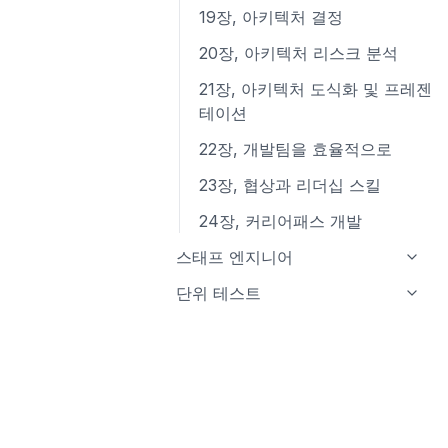
19장, 아키텍처 결정
20장, 아키텍처 리스크 분석
21장, 아키텍처 도식화 및 프레젠
테이션
22장, 개발팀을 효율적으로
23장, 협상과 리더십 스킬
24장, 커리어패스 개발
스태프 엔지니어
소개
단위 테스트
1장 스태프 엔지니어의 유형소개
소개
2장 스태프 엔지니어의 실제 업무
1장, 단위 테스트의 목표
는 무엇일까?
2장, 단위 테스트란 무엇인가
3장 직책이 중요한가?
3장, 단위 테스트 구조