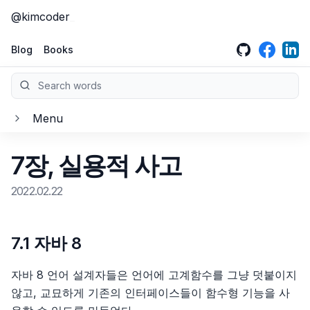
@kimcoder
GitHub
LinkedIn
Face
Blog
Books
Search words
Menu
클린 아키텍처
7장, 실용적 사고
소개
클린 코드
2022.02.22
1부, 소개
소개
크리에이티브 프로그래머
2부, 벽돌부터 시작하기: 프로그래밍 패러다임
1장, 깨끗한 코드
소개
7.1 자바 8
이펙티브 엔지니어
3부, 설계 원칙
2장, 의미 있는 이름
1장 창의성을 향한 여정
소개
자바 8 언어 설계자들은 언어에 고계함수를 그냥 덧붙이지
이펙티브 타입스크립트
않고, 교묘하게 기존의 인터페이스들이 함수형 기능을 사
4부, 컴포넌트 원칙
3장, 함수
2장 기술지식
1부, 올바른 마인드셋을 갖춰라
소개