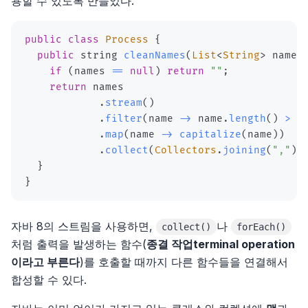
용할 수 있도록 만들었다.
웹 개발자를 위한 자바스크립트의 모든 것
5부, 아키텍처
4장, 주석
3장 커뮤니케이션
2부, 실행, 실행, 실행
2장 타입스크립트의 타입 시스템
소개
함수형 사고
public
class
Process
{
5장, 형식 맞추기
4장 제약 조건
3부, 장기적인 가치를 구축하라
3장 타입 추론
1장 ES2015부터 ES2020까지 그리고 그 이후의 새로운
public
 string 
cleanNames
(
List
<
String
>
 names
소개
장난감
if
(
names 
==
null
)
return
""
;
6장, 객체와 자료 구조
5장 비판적 사고
4장 타입 설계
return
1장, 왜
2장 블록 스코프 선언: let과 const
.
stream
(
)
7장, 오류 처리
6장 호기심
5장 any 다루기
.
filter
(
name 
->
 name
.
length
(
)
>
1
2장, 전환
3장 새로운 함수 기능
.
map
(
name 
->
capitalize
(
name
)
)
.
collect
(
Collectors
.
joining
(
","
)
)
8장, 경계
7장 창의적 마인드셋
6장 타입 선언과 @types
3장, 양도하라
}
4장 클래스
}
9장, 단위테스트
8장 창의적 기법
7장 코드를 작성하고 실행하기
4장, 열심히보다는 현명하게
5장 새로운 객체 기능
10장, 클래스
자바 8의 스트림을 사용하면,
5장, 진화하라
나
collect()
forEach()
6장 이터러블, 이터레이터, for-of, 이터러블 스프레드,
처럼 출력을 발생하는 함수(
종결 작업terminal operation
11장, 시스템
제너레이터
6장, 전진하라
이라고 부른다
)를 호출할 때까지 다른 함수들을 연결해서
합성할 수 있다.
12장, 창발성
7장 디스트럭처링
7장, 실용적 사고