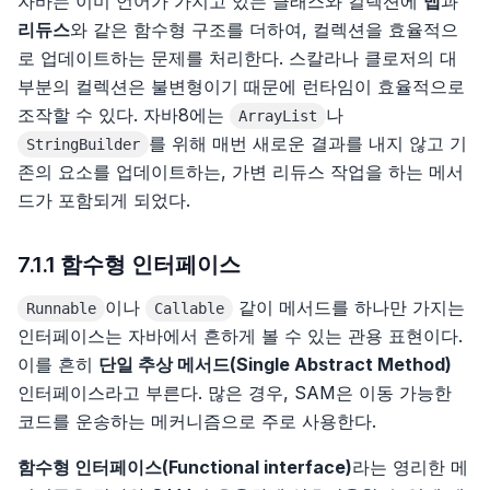
자바는 이미 언어가 가지고 있는 클래스와 컬렉션에
맵
과
8장 프라미스
8장, 폴리글랏과 폴리패러다임
리듀스
와 같은 함수형 구조를 더하여, 컬렉션을 효율적으
로 업데이트하는 문제를 처리한다. 스칼라나 클로저의 대
9장 비동기 함수, 이터레이터, 제너레이터
러닝 고
부분의 컬렉션은 불변형이기 때문에 런타임이 효율적으로
소개
조작할 수 있다. 자바8에는
나
ArrayList
10장 템플릿, 태그 함수, 새로운 문자열 함수
리팩터링
를 위해 매번 새로운 결과를 내지 않고 기
StringBuilder
2장 기본 데이터 타입과 선언
소개
존의 요소를 업데이트하는, 가변 리듀스 작업을 하는 메서
11장 새로운 배열 함수, 타입이 있는 배열
소프트웨어 아키텍처 101
드가 포함되게 되었다.
3장 복합 타입
1장, 리팩터링: 첫 번째 예시
소개
12장 맵과 세트
스태프 엔지니어
7.1.1 함수형 인터페이스
4장 블록, 섀도, 제어 구조
2장, 리팩터링 원칙
1장, 서론
소개
13장 모듈
단위 테스트
이나
같이 메서드를 하나만 가지는
Runnable
Callable
5장 함수
3장, 코드에서 나는 악취
2장, 아키텍처 사고
1장 스태프 엔지니어의 유형소개
소개
14장 리플렉션-리플렉트과 프록시
인터페이스는 자바에서 흔하게 볼 수 있는 관용 표현이다.
이를 흔히
단일 추상 메서드(Single Abstract Method)
6장 포인터
4장, 테스트 구축하기
3장, 모듈성
2장 스태프 엔지니어의 실제 업무는 무엇일까?
1장, 단위 테스트의 목표
15장 정규 표현식 업데이트
인터페이스라고 부른다. 많은 경우, SAM은 이동 가능한
코드를 운송하는 메커니즘으로 주로 사용한다.
7장 타입, 메서드, 인터페이스
6장, 기본적인 리팩터링
4장, 아키텍처 특성 정의
3장 직책이 중요한가?
2장, 단위 테스트란 무엇인가
16장 공유 메모리
함수형 인터페이스(Functional interface)
라는 영리한 메
8장 오류
7장, 캡슐화
5장, 아키텍처 특성 식별
4장 중요한 일에 집중하자
3장, 단위 테스트 구조
17장 그 외