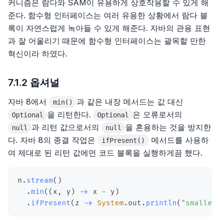
커니즘은 람다와 SAM이 유용하게 상호작용할 수 있게 해
준다. 함수형 인터페이스는 여러 유용한 상황에서 람다 블
9장 모듈, 패키지 그리고 임포트
8장, 기능 이동
6장, 아키텍처 특성의 측정 및 거버넌스
5장 엔지니어링 전략의 작성
4장, 좋은 단위 테스트의 4대 요소
록이 자연스럽게 녹아들 수 있게 해준다. 자바의 관용 표현
10장 Go의 동시성
9장, 데이터 조직화
7장, 아키텍처 특성 범위
6장 기술 품질의 관리
5장, 목과 테스트 취약성
과 잘 어울리기 때문에 함수형 인터페이스는 괄목할 만한
혁신이라 하였다.
10장, 조건부 로직 간소화
8장, 컴포넌트 기반 사고
7장 지휘권을 가진 사람과 긴밀하게 협력하기
6장, 단위 테스트 스타일
7.1.2 옵셔널
11장, API 리팩터링
9장, 기초
8장 리드하려면 따라야 한다
7장, 가치 있는 단위 테스트를 위한 리팩터링
자바 8에서
과 같은 내장 메서드는 값 대신
min()
12장, 상속 다루기
10장, 레이어드 아키텍처 스타일
9장 절대 틀리지 않는 방법을 배우자
8장, 통합 테스트를 하는 이유
을 리턴한다.
은 오류로서의
Optional
Optional
과 리턴 값으로서의
을 혼용하는 것을 방지한
null
null
11장, 파이프라인 아키텍처 스타일
10장 타인을 위한 공간의 창출
9장, 목 처리에 대한 모범 사례
다. 자바 8의 종결 작업은
메서드를 사용하
ifPresent()
여 제대로 된 리턴 값에먼 코드 블록을 실행하게끔 했다.
12장, 마이크로커널 아키텍처 스타일
11장 동료와 네트워크 구축
11장, 단위 테스트 안티 패턴
n
13장, 서비스 기반 아키텍처 스타일
12장 임원을 대상으로 하는 프레젠테이션
.
stream
(
)
.
min
(
(
x
,
 y
)
->
 x 
-
 y
)
.
ifPresent
(
z 
->
System
.
out
.
println
(
"smalles
14장, 이벤트 기반 아키텍처 스타일
13장 승진 자료집