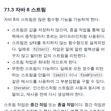
15장, 공간 기반 아키텍처 스타일
14장 스폰서 찾기
7.1.3 자바 8 스트림
16장, 오케스트레이션 기반 서비스 지향 아키텍처 스타
15장 스태프 프로젝트
자바 8의 스트림은 많은 함수형 기능을 가능하게 한다.
일
16장 의사결정 그룹에 합류하고 그 위치를 유지하기
스트림은 값을 저장하지 않으며, 종결 작업을 통해 입
17장, 마이크로서비스 아키텍처 스타일
력에서 종착점까지 흐르는 파이프라인처럼 사용된다.
17장 자신을 드러내는 법
스트림은 상태를 유지하지 않는 함수형으로 설계되었
18장, 최적의 아키텍처 스타일 선정
다. 일례로
작업은 밑에 깔린 컬렉션을 바
filter()
18장 내게 맞는 회사 찾기
꾸지 않고 필터된 값의 스트림을 리턴한다.
19장, 아키텍처 결정
스트림 작업은 최대한 게으르게 한다.
19장 스태프플러스 직책을 위한 면접
무한한 스트림이 가능하다. 일례로 모든 정수를 리턴
20장, 아키텍처 리스크 분석
하는 스트림을 만들어
이나
20장 제안 협상하기
limit()
findFirst()
같은 메서드를 사용하여 그 부분집합을 구할 수 있다.
21장, 아키텍처 도식화 및 프레젠테이션
인스턴스처럼 스트림은 사용과 동시에 소
Iterator
22장, 개발팀을 효율적으로
멸되고, 재사용 전에 다시 생성해야 한다.
스트림 작업은
중간 작업
또는
종결 작업
이다. 중간 작업은
23장, 협상과 리더십 스킬