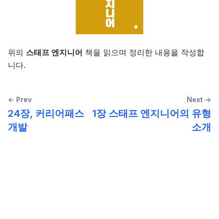
웹 개발자를 위한 자바스크립트의 모든 것
5부, 아키텍처
4장, 주석
3장 커뮤니케이션
2부, 실행, 실행, 실행
2장 타입스크립트의 타입 시스템
소개
함수형 사고
5장, 형식 맞추기
4장 제약 조건
3부, 장기적인 가치를 구축하라
3장 타입 추론
1장 ES2015부터 ES2020까지 그리고 그 이후의 새로운
소개
러닝 고
장난감
위의
스태프 엔지니어
책을 읽으며 정리한 내용을 작성합
6장, 객체와 자료 구조
5장 비판적 사고
4장 타입 설계
1장, 왜
소개
니다.
리팩터링
2장 블록 스코프 선언: let과 const
7장, 오류 처리
6장 호기심
5장 any 다루기
2장, 전환
2장 기본 데이터 타입과 선언
소개
소프트웨어 아키텍처 101
3장 새로운 함수 기능
← Prev
Next →
8장, 경계
7장 창의적 마인드셋
6장 타입 선언과 @types
3장, 양도하라
3장 복합 타입
1장, 리팩터링: 첫 번째 예시
소개
24장, 커리어패스
1장 스태프 엔지니어의 유형
스태프 엔지니어
4장 클래스
개발
소개
9장, 단위테스트
8장 창의적 기법
7장 코드를 작성하고 실행하기
4장, 열심히보다는 현명하게
4장 블록, 섀도, 제어 구조
2장, 리팩터링 원칙
1장, 서론
소개
5장 새로운 객체 기능
10장, 클래스
5장, 진화하라
5장 함수
3장, 코드에서 나는 악취
2장, 아키텍처 사고
1장 스태프 엔지니어의 유형소개
6장 이터러블, 이터레이터, for-of, 이터러블 스프레드,
11장, 시스템
제너레이터
6장, 전진하라
6장 포인터
4장, 테스트 구축하기
3장, 모듈성
2장 스태프 엔지니어의 실제 업무는 무엇일까?
12장, 창발성
7장 디스트럭처링
7장, 실용적 사고
7장 타입, 메서드, 인터페이스
6장, 기본적인 리팩터링
4장, 아키텍처 특성 정의
3장 직책이 중요한가?