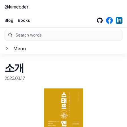
@kimcoder
GitHub
LinkedIn
Face
Blog
Books
Search words
Menu
클린 아키텍처
소개
소개
클린 코드
2023.03.17
1부, 소개
소개
크리에이티브 프로그래머
2부, 벽돌부터 시작하기: 프로그래밍 패러다임
1장, 깨끗한 코드
소개
이펙티브 엔지니어
3부, 설계 원칙
2장, 의미 있는 이름
1장 창의성을 향한 여정
소개
이펙티브 타입스크립트
4부, 컴포넌트 원칙
3장, 함수
2장 기술지식
1부, 올바른 마인드셋을 갖춰라
소개