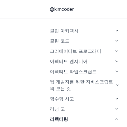
@kimcoder
클린 아키텍처
소개
클린 코드
1부, 소개
소개
크리에이티브 프로그래머
2부, 벽돌부터 시작하기: 프로그
1장, 깨끗한 코드
소개
이펙티브 엔지니어
래밍 패러다임
2장, 의미 있는 이름
1장 창의성을 향한 여정
소개
이펙티브 타입스크립트
3부, 설계 원칙
3장, 함수
2장 기술지식
1부, 올바른 마인드셋을 갖춰라
소개
웹 개발자를 위한 자바스크립트
4부, 컴포넌트 원칙
의 모든 것
4장, 주석
3장 커뮤니케이션
2부, 실행, 실행, 실행
2장 타입스크립트의 타입 시스템
5부, 아키텍처
소개
함수형 사고
5장, 형식 맞추기
4장 제약 조건
3부, 장기적인 가치를 구축하라
3장 타입 추론
1장 ES2015부터 ES2020까지 그
소개
러닝 고
6장, 객체와 자료 구조
5장 비판적 사고
4장 타입 설계
리고 그 이후의 새로운 장난감
1장, 왜
소개
리팩터링
7장, 오류 처리
6장 호기심
5장 any 다루기
2장 블록 스코프 선언: let과
2장, 전환
2장 기본 데이터 타입과 선언