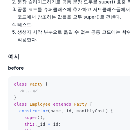
문장 슬라이드하기로 공통 문장 모두를 super() 호출 
공통 코드를 슈퍼클래스에 추가하고 서브클래스들에서는
코드에서 참조하는 값들을 모두 super()로 건넨다.
테스트.
생성자 시작 부분으로 옮길 수 없는 공통 코드에는 함
적용한다.
예시
before
class
Party
{
/*...*/
}
class
Employee
extends
Party
{
constructor
(
name
,
 id
,
 monthlyCost
)
{
super
(
)
;
this
.
_id 
=
 id
;