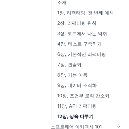
8장, 경계
7장 창의적 마인드셋
6장 타입 선언과 @types
const
소개
3장, 양도하라
3장 복합 타입
9장, 단위테스트
8장 창의적 기법
7장 코드를 작성하고 실행하기
3장 새로운 함수 기능
1장, 리팩터링: 첫 번째 예시
4장, 열심히보다는 현명하게
4장 블록, 섀도, 제어 구조
10장, 클래스
4장 클래스
2장, 리팩터링 원칙
5장, 진화하라
5장 함수
11장, 시스템
5장 새로운 객체 기능
3장, 코드에서 나는 악취
6장, 전진하라
6장 포인터
12장, 창발성
6장 이터러블, 이터레이터, for-
4장, 테스트 구축하기
of, 이터러블 스프레드, 제너레이
7장, 실용적 사고
7장 타입, 메서드, 인터페이스
6장, 기본적인 리팩터링
터
8장, 폴리글랏과 폴리패러다임
8장 오류
7장, 캡슐화
7장 디스트럭처링
9장 모듈, 패키지 그리고 임포트
8장, 기능 이동
8장 프라미스
10장 Go의 동시성
9장, 데이터 조직화
9장 비동기 함수, 이터레이터, 제
너레이터
10장, 조건부 로직 간소화
10장 템플릿, 태그 함수, 새로운
11장, API 리팩터링
문자열 함수
12장, 상속 다루기
11장 새로운 배열 함수, 타입이 있
소프트웨어 아키텍처 101