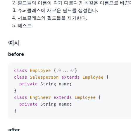
필드들의 이름이 각기 다르다면 똑같은 이름으로 바꾼
슈퍼클래스에 새로운 필드를 생성한다.
서브클래스의 필드들을 제거한다.
테스트.
예시
before
class
Employee
{
/*...*/
}
class
Salesperson
extends
Employee
{
private
 String name
;
}
class
Engineer
extends
Employee
{
private
 String name
;
}
after