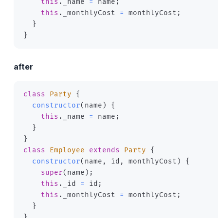
this
.
_name 
=
 name
;
this
.
_monthlyCost 
=
 monthlyCost
;
}
}
after
class
Party
{
constructor
(
name
)
{
this
.
_name 
=
 name
;
}
}
class
Employee
extends
Party
{
constructor
(
name
,
 id
,
 monthlyCost
)
{
super
(
name
)
;
this
.
_id 
=
 id
;
this
.
_monthlyCost 
=
 monthlyCost
;
}
}