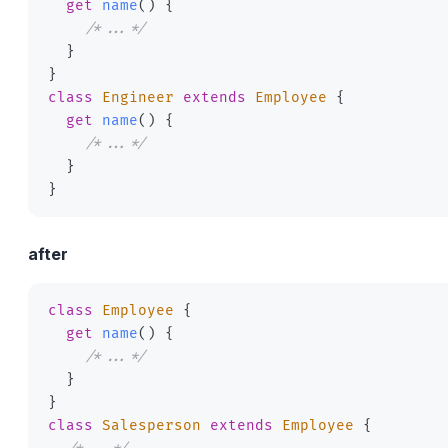
get
name
(
)
{
/*...*/
}
}
class
Engineer
extends
Employee
{
get
name
(
)
{
/*...*/
}
}
after
class
Employee
{
get
name
(
)
{
/*...*/
}
}
class
Salesperson
extends
Employee
{